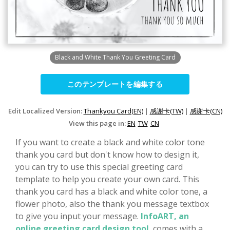
Black and White Thank You Greeting Card
このテンプレートを編集する
Edit Localized Version:
Thankyou Card(EN)
|
感謝卡(TW)
|
感谢卡(CN)
View this page in:
EN
TW
CN
If you want to create a black and white color tone
thank you card but don't know how to design it,
you can try to use this special greeting card
template to help you create your own card. This
thank you card has a black and white color tone, a
flower photo, also the thank you message textbox
to give you input your message.
InfoART, an
online greeting card design tool
, comes with a