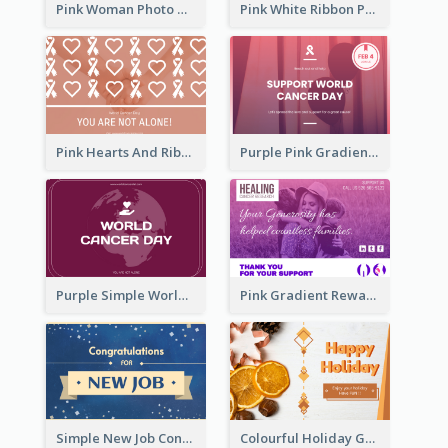
Pink Woman Photo World Cancer Day Greeting Card
Pink White Ribbon Patterns World Cancer Day Greeting Card
Pink Hearts And Ribbon Patterns World Cancer Day Greeting Card
Purple Pink Gradient World Cancer Day Greeting Card
Purple Simple World Cancer Day Greeting Card
Pink Gradient Reward For Donation Card Design
Simple New Job Congratulations Card In Yellow And Blue
Colourful Holiday Greeting Card In Orange Theme