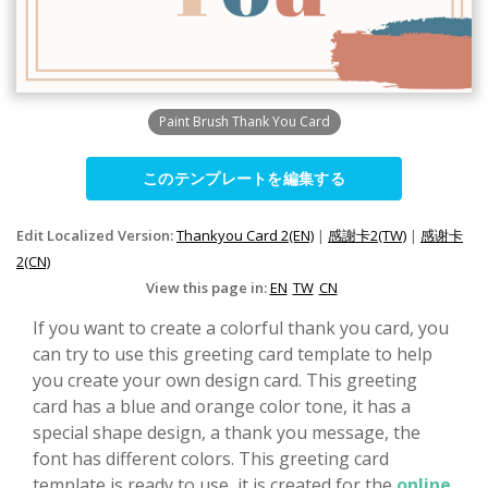
Paint Brush Thank You Card
このテンプレートを編集する
Edit Localized Version:
Thankyou Card 2(EN)
|
感謝卡2(TW)
|
感谢卡
2(CN)
View this page in:
EN
TW
CN
If you want to create a colorful thank you card, you
can try to use this greeting card template to help
you create your own design card. This greeting
card has a blue and orange color tone, it has a
special shape design, a thank you message, the
font has different colors. This greeting card
template is ready to use, it is created for the
online