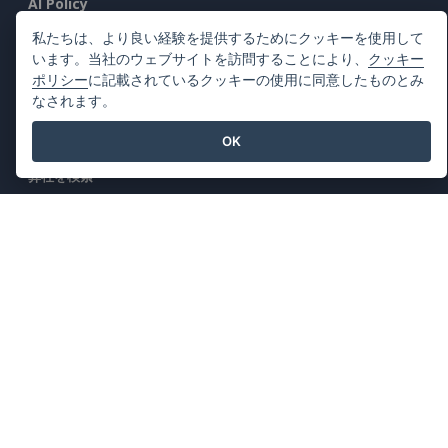
AI Policy
プライバシーポリシー
私たちは、より良い経験を提供するためにクッキーを使用して
います。当社のウェブサイトを訪問することにより、
クッキー
Content Guidelines
ポリシー
に記載されているクッキーの使用に同意したものとみ
セキュリティ概要
なされます。
不正行為を報告する
OK
弊社を検索
注目の製品
ビジュアルパラダイム・オンライン
ビジュアルパラダイムデスクトップ