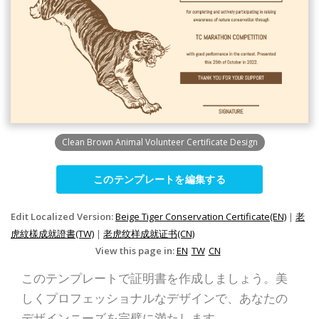
Clean Brown Animal Volunteer Certificate Design
このテンプレートを編集する
Edit Localized Version:
Beige Tiger Conservation Certificate(EN)
|
老
虎紋樣成就證書(TW)
|
老虎纹样成就证书(CN)
View this page in:
EN
TW
CN
このテンプレートで証明書を作成しましょう。美
しくプロフェッショナルなデザインで、あなたの
デザインニーズを完璧に満たします。