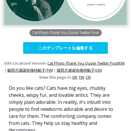
Cat Photo Thank You Quote Twitter Post
このテンプレートを編集する
Edit Localized Version:
Cat Photo Thank You Quote Twitter Post(EN)
|
貓照片謝謝你推特帖子(TW)
|
猫照片谢谢你推特帖子(CN)
View this page in:
EN
TW
CN
Do you like cats? Cats have big eyes, chubby
cheeks, wispy fur, and lovable antics. They are
simply plain adorable. In reality, it's inbuilt into
people to find newborns adorable and desire to
care for them. The comforting company comes
from cats. They help us stay healthy and
decompress.