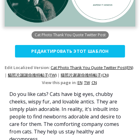
Cat Photo Thank You Quote Twitter Post
РЕДАКТИРОВАТЬ ЭТОТ ШАБЛОН
Edit Localized Version:
Cat Photo Thank You Quote Twitter Post(EN)
|
貓照片謝謝你推特帖子(TW)
|
猫照片谢谢你推特帖子(CN)
View this page in:
EN
TW
CN
Do you like cats? Cats have big eyes, chubby
cheeks, wispy fur, and lovable antics. They are
simply plain adorable. In reality, it's inbuilt into
people to find newborns adorable and desire to
care for them. The comforting company comes
from cats. They help us stay healthy and
decompress.