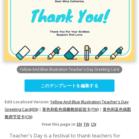
Yellow And Blue Illustration Teacher's Day Greeting Card
このテンプレートを編集する
Edit Localized Version:
Yellow And Blue Illustration Teacher's Day
Greeting Card(EN)
|
黃色和藍色插圖教師節賀卡(TW)
|
黄色和蓝色插图
教师节贺卡(CN)
View this page in:
EN
TW
CN
Teacher's Day is a festival to thank teachers for