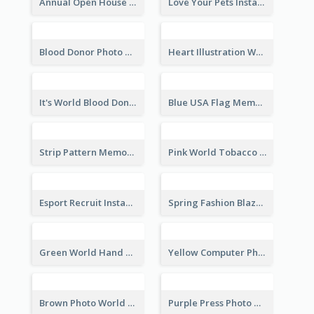
Annual Open House Instagram Post
Love Your Pets Instagram Post
Blood Donor Photo World Blood Donor Day Instagram Post
Heart Illustration World Blood Donor Day Instagram Post
It's World Blood Donor Day Photo Instagram Post
Blue USA Flag Memorial Day Instagram Post Design
Strip Pattern Memorial Day Instagram Post
Pink World Tobacco Day Instagram Post
Esport Recruit Instagram Post
Spring Fashion Blazer Instagram Post
Green World Hand Hygiene Day Instagram Post
Yellow Computer Photo World Press Freedom Day Instagram Post
Brown Photo World Press Freedom Day Instagram Post
Purple Press Photo World Press Freedom Day Instagram Post