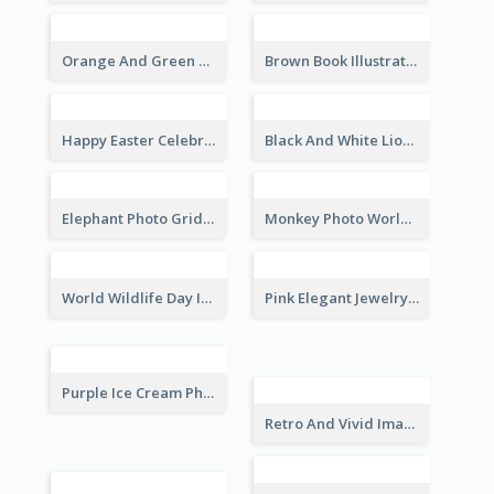
Orange And Green Photo Book And Copyright Day Instagram Post
Brown Book Illustration Book And Copyright Day Instagram Post
Happy Easter Celebration Instagram Post
Black And White Lion World Wildlife Day Instagram Post
Elephant Photo Grid World Wildlife Day Instagram Post
Monkey Photo World Wildlife Day Instagram Post
World Wildlife Day Instagram Post
Pink Elegant Jewelry Sale Valentines Day Instagram Post
Purple Ice Cream Photo Dessert Sale Instagram Post
Retro And Vivid Image Instagram Post Design Idea