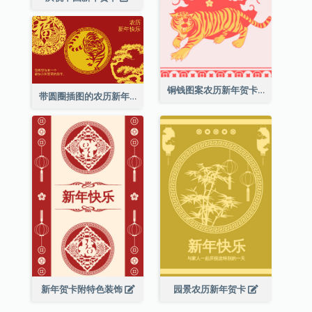
铜钱图案农历新年贺卡
带圆圈插图的农历新年快乐贺卡
新年贺卡附特色装饰
园景农历新年贺卡