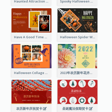
Haunted Attraction Themed Halloween Card
Spooky Halloween Greeting Card
Have A Good Time This Halloween Greeting Card
Halloween Spider Web Greeting Card
Halloween Collage Greeting Card
2022年农历新年花卉照片贺卡
农历新年庆祝贺卡
圣诞魔法假期贺卡