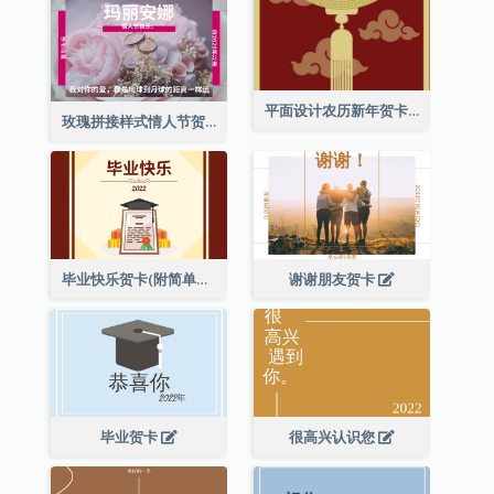
平面设计农历新年贺卡与装饰
玫瑰拼接样式情人节贺卡
毕业快乐贺卡(附简单配图)
谢谢朋友贺卡
毕业贺卡
很高兴认识您