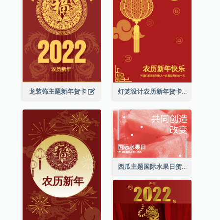
龙装饰主题新年贺卡
灯笼设计农历新年贺卡
西瓜主题国际水果日贺卡