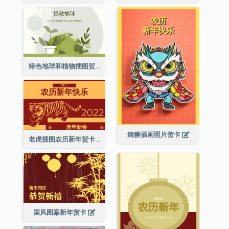
绿色地球和植物插图贺卡
舞狮插画照片贺卡
老虎插图农历新年贺卡
国风图案新年贺卡