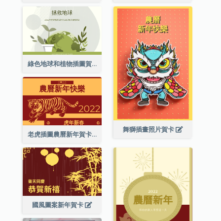
綠色地球和植物插圖賀卡
舞獅插畫照片賀卡
老虎插圖農曆新年賀卡
國風圖案新年賀卡