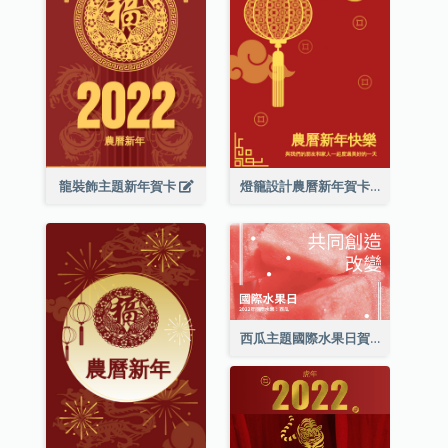
龍裝飾主題新年賀卡
燈籠設計農曆新年賀卡
西瓜主題國際水果日賀卡