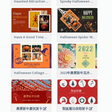
Haunted Attraction Themed Halloween Card
Spooky Halloween Greeting Card
Have A Good Time This Halloween Greeting Card
Halloween Spider Web Greeting Card
Halloween Collage Greeting Card
2022年農曆新年花卉照片賀卡
農曆新年慶祝賀卡
聖誕魔法假期賀卡