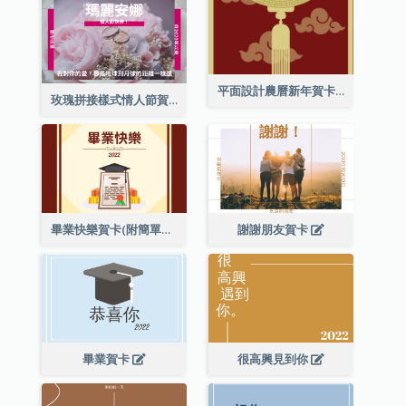
平面設計農曆新年賀卡與裝飾
玫瑰拼接樣式情人節賀卡
畢業快樂賀卡(附簡單配圖)
謝謝朋友賀卡
畢業賀卡
很高興見到你