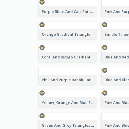
Purple Blobs And Cats Patterns Appreciation Certificate
Orange Gradient Triangle Patterns Certificate
Coral And Indigo Gradient Border Certificate Design
Pink And Purple Rabbit Cartoon Easter Certificate
Yellow, Orange And Blue Sunburst Certificate
Green And Grey Triangles With Badge Certificate