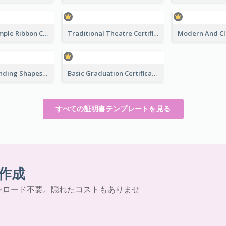
Clean And Simple Ribbon Certificate Design Ideas
Traditional Theatre Certificate Design Template
Funky Outstanding Shapes Certificate Design Template Ideas
Basic Graduation Certificate With Campus Photo Design
すべての証明書テンプレートを見る
作成
ンロード不要。隠れたコストもありませ