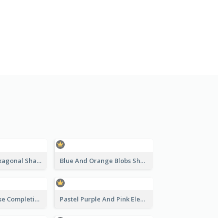
Lovely Pink Hexagonal Shapes Certification Design
Blue And Orange Blobs Shapes Certificate
Jewellery Course Completion Certificate
Pastel Purple And Pink Elegant Certificate Design