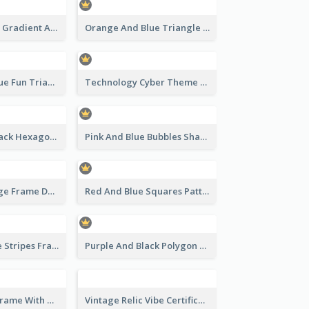
Green Squares Gradient Appreciation Certificate
Orange And Blue Triangle Patterns Appreciation Certificate
Orange And Blue Fun Triangles Certificate
Technology Cyber Theme School Certificate Design
Orange And Black Hexagon Pattern Certificate
Pink And Blue Bubbles Shapes Certificate
Blue And Orange Frame Dark Certificate
Red And Blue Squares Pattern Certificate
Red And Purple Stripes Frame Certificate
Purple And Black Polygon Appreciation Certificate
Blue And Red Frame With Photo Certificate
Vintage Relic Vibe Certificate Design Template