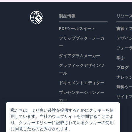
製品情報
リソー
PDFツールスイート
書籍 /
フリップブック・メーカ
デザイン
ー
フォー
ダイアグラムメーカー
学ぶ
グラフィックデザインツ
ブログ
ール
ナレッ
ドキュメントエディター
無料ツ
プレゼンテーションメー
サイト
カー
表計算エディター
私たちは、より良い経験を提供するためにクッキーを使
用しています。当社のウェブサイトを訪問することによ
価格
り、
クッキーポリシー
に記載されているクッキーの使用
に同意したものとみなされます。