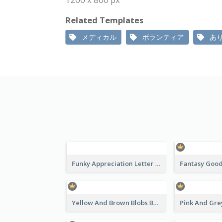
Related Templates
メディカル
ボランティア
あ
Funky Appreciation Letter For Fundraising
Yellow And Brown Blobs Background Certificate