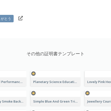
りがとう
その他の証明書テンプレート
Fantasy Good Performance Award Certificate
Planetary Science Education Certificate
Pink And Grey Smoke Background Certificate
Simple Blue And Green Triangles Shapes Certificate