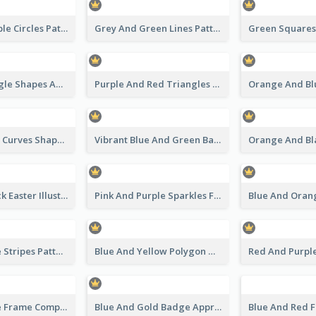
Pink And Purple Circles Pattern Appreciation Certificate
Grey And Green Lines Patterns Certificate
Simple Triangle Shapes Appreciation Certificate
Purple And Red Triangles Achievement Certificate
Blue And Red Curves Shape Award Certificate
Vibrant Blue And Green Badge Certificate
Blue And Black Easter Illustration Certificate
Pink And Purple Sparkles Fancy Certificate
Pink And Blue Stripes Patterns Certificate
Blue And Yellow Polygon With Badge Certificate
Pink And Blue Frame Company Certificate
Blue And Gold Badge Appreciation Certificate