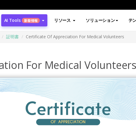
AI Tools
リソース
ソリューション
テ
新着情報
証明書
Certificate Of Appreciation For Medical Volunteers
iation For Medical Volunteer