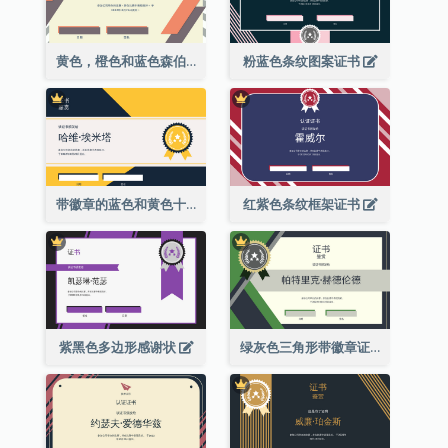
黄色，橙色和蓝色森伯斯特证书
粉蓝色条纹图案证书
带徽章的蓝色和黄色十年证书
红紫色条纹框架证书
紫黑色多边形感谢状
绿灰色三角形带徽章证书