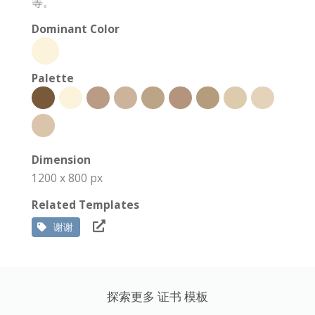
等。
Dominant Color
Palette
Dimension
1200 x 800 px
Related Templates
谢谢
探索更多 证书 模板