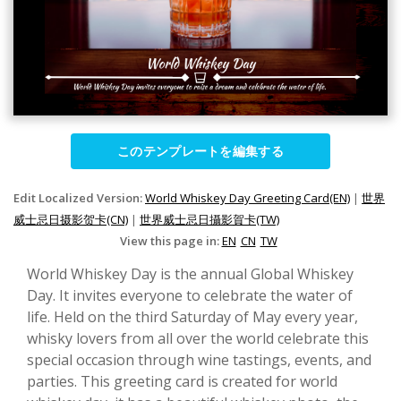
このテンプレートを編集する
Edit Localized Version:
World Whiskey Day Greeting Card(EN)
|
世界
威士忌日摄影贺卡(CN)
|
世界威士忌日攝影賀卡(TW)
View this page in:
EN
CN
TW
World Whiskey Day is the annual Global Whiskey
Day. It invites everyone to celebrate the water of
life. Held on the third Saturday of May every year,
whisky lovers from all over the world celebrate this
special occasion through wine tastings, events, and
parties. This greeting card is created for world