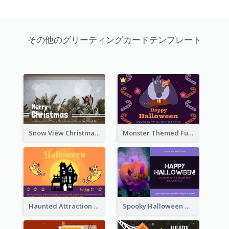
その他のグリーティングカードテンプレート
Snow View Christmas Card With Simple Design
Monster Themed Fun Halloween Greeting Card
Haunted Attraction Themed Halloween Card
Spooky Halloween Greeting Card