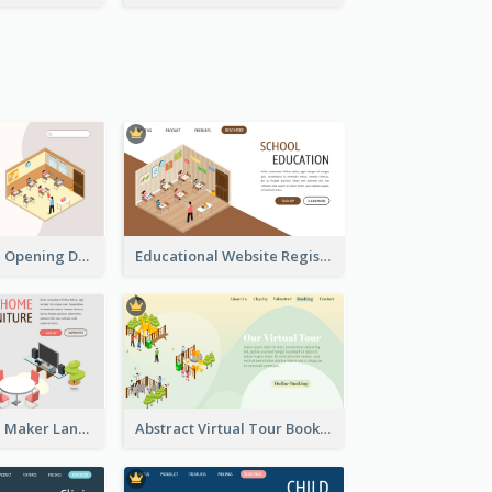
Primary School Opening Day With Isometric Diagram
Educational Website Registration With Isometric Diagram
Carol Furniture Maker Landing Page With Isometric Display
Abstract Virtual Tour Booking Landing Page