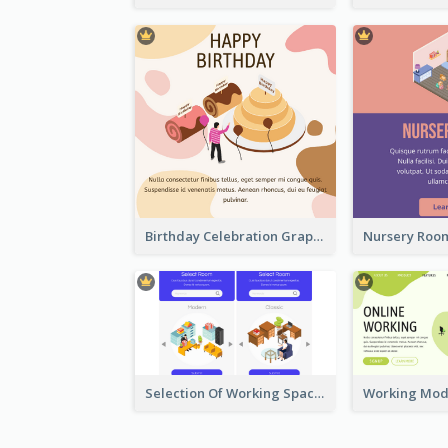
Birthday Celebration Graphic With Cute Isometric Diagram
Selection Of Working Space With Isometric Graphics