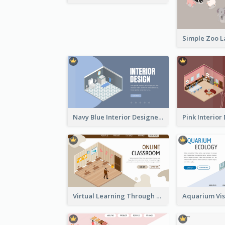
Navy Blue Interior Designer Website With Isometric Diagram
Virtual Learning Through Classroom With Isometric Diagram