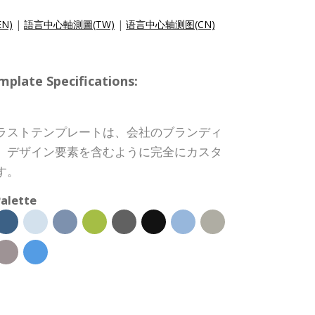
EN)
|
語言中心軸測圖(TW)
|
语言中心轴测图(CN)
te Specifications:
ラストテンプレートは、会社のブランディ
、デザイン要素を含むように完全にカスタ
す。
alette