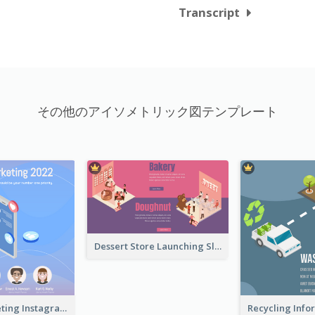
Transcript
その他のアイソメトリック図テンプレート
Dessert Store Launching Slide With Isometric Diagram
Digital Marketing Instagram Post With Isometric Graphics