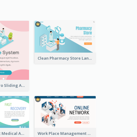
Clean Pharmacy Store Landing Page Isometric Graphics
Healthcare Intro Sliding Application Page
Cyber Gradient Medical Appointment Banner With Isometric Diagram
Work Place Management Workshop Landing Page