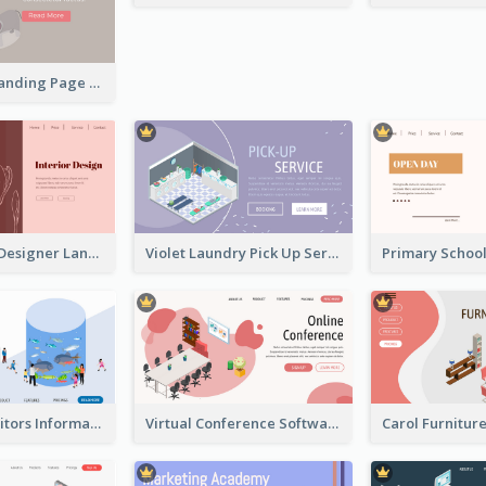
Simple Zoo Landing Page For More Details
Pink Interior Designer Landing Page With Isometric Graphics
Violet Laundry Pick Up Service With Isometric Diagram
Aquarium Visitors Information Website With Isometric Graphics
Virtual Conference Software Intro Landing Page