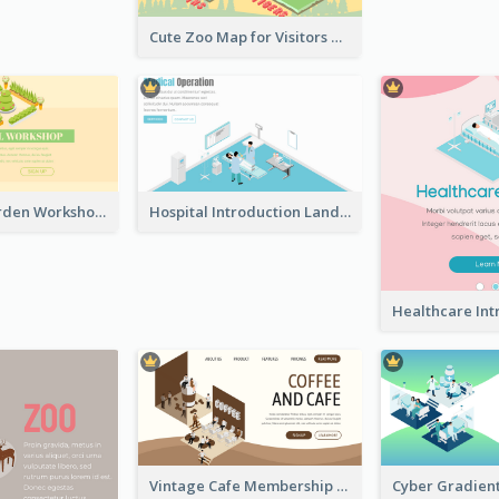
Cute Zoo Map for Visitors With Isometric Diagram
Botanical Garden Workshop Sign In Web Banner
Hospital Introduction Landing Page With Isometric Diagram
Vintage Cafe Membership Registration Page With Isometric Graphics