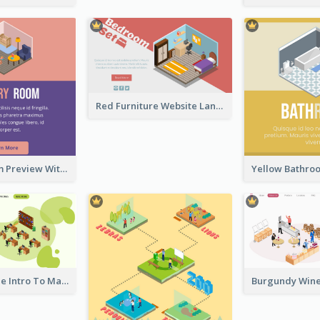
Red Furniture Website Landing Page With Isometric Diagram
Nursery Room Preview With Isometric Diagram
Working Mode Intro To Management With Isometric Diagram