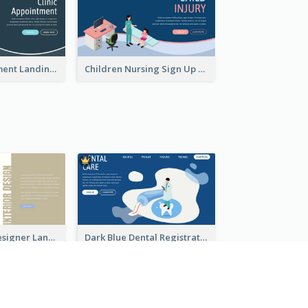
Clinic Appointment Landing Page With Isometric Diagram
Children Nursing Sign Up Page With Isometric Diagram
Kaki Interior Designer Landing Page With Isometric Diagram
Dark Blue Dental Registration Page With Isometric Graphics