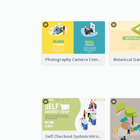
Photography Camera Comparison With Isometric Graphics
Self Checkout System Introduction Landing Page