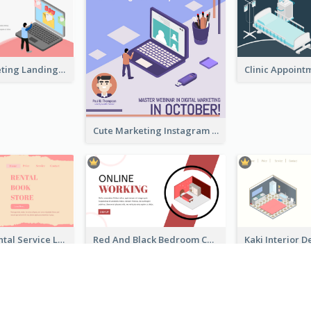
Digital Marketing Landing Site With Interesting Isometric Graphic
Cute Marketing Instagram Post With Isometric Diagram
Cute Book Rental Service Landing Site
Red And Black Bedroom Cool Web Banner