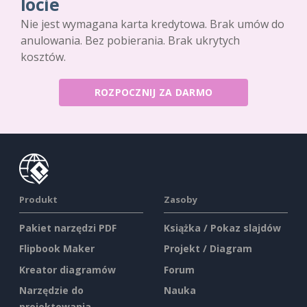
locie
Nie jest wymagana karta kredytowa. Brak umów do
anulowania. Bez pobierania. Brak ukrytych
kosztów.
ROZPOCZNIJ ZA DARMO
Produkt
Zasoby
Pakiet narzędzi PDF
Książka / Pokaz slajdów
Flipbook Maker
Projekt / Diagram
Kreator diagramów
Forum
Narzędzie do
Nauka
projektowania