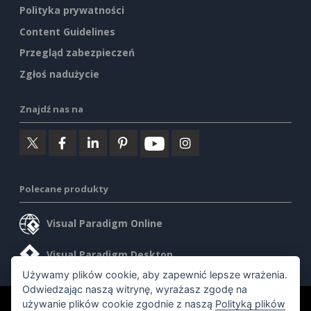
Polityka prywatności
Content Guidelines
Przegląd zabezpieczeń
Zgłoś nadużycie
Znajdź nas na
Polecane produkty
Visual Paradigm Online
Visual Paradigm Desktop
Używamy plików cookie, aby zapewnić lepsze wrażenia.
Odwiedzając naszą witrynę, wyrażasz zgodę na
używanie plików cookie zgodnie z naszą
Polityką plików
©2026 by Visual Paradigm. Wszelkie prawa zastrzeżone.