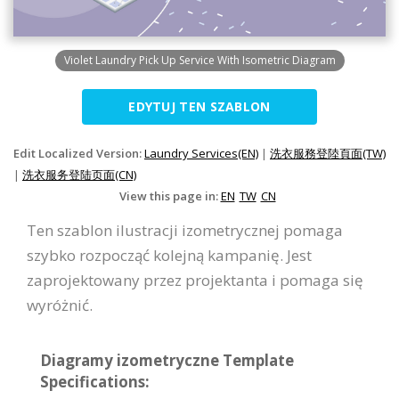
Violet Laundry Pick Up Service With Isometric Diagram
EDYTUJ TEN SZABLON
Edit Localized Version:
Laundry Services(EN)
|
洗衣服務登陸頁面(TW)
|
洗衣服务登陆页面(CN)
View this page in:
EN
TW
CN
Ten szablon ilustracji izometrycznej pomaga
szybko rozpocząć kolejną kampanię. Jest
zaprojektowany przez projektanta i pomaga się
wyróżnić.
Diagramy izometryczne Template
Specifications: