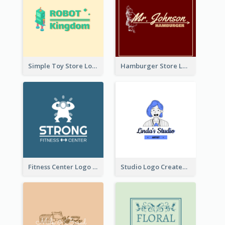
Simple Toy Store Logo Created With Robot Image
Hamburger Store Logo Created With The Illustration Of The Founder
Fitness Center Logo Created With Graphic Character Of Strong Person
Studio Logo Created With Cartoon Portrait Of The Artist