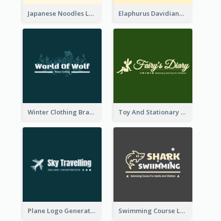
Japanese Noodles Logo Created With Illustration Of Meal
Elaphurus Davidianus Logo Created For Store Selling Chinese Literature Goods
Winter Clothing Brand Logo Generated With Illustrations Of Wolf And Plant
Toy And Stationary Store Logo Created With Decorations Of Fairy And Stars
Plane Logo Generated For Travel Agency
Swimming Course Logo Designed With Cartoon Illustration Of Shark