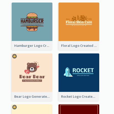
Hamburger Logo Created For Western Restaurant
Floral Logo Created For Skin Care Shop In Orange And White
Bear Logo Generated For Store Selling Baby Toys And Clothes
Rocket Logo Created For Space Exploration Organization