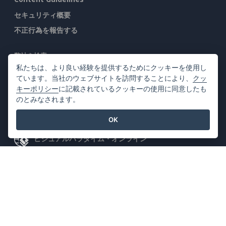
セキュリティ概要
不正行為を報告する
弊社を検索
私たちは、より良い経験を提供するためにクッキーを使用し
ています。当社のウェブサイトを訪問することにより、
クッ
キーポリシー
に記載されているクッキーの使用に同意したも
のとみなされます。
注目の製品
OK
ビジュアルパラダイム・オンライン
ビジュアルパラダイムデスクトップ
©2026 by Visual Paradigm. 全ての権利を有する
利用規約
AI Policy