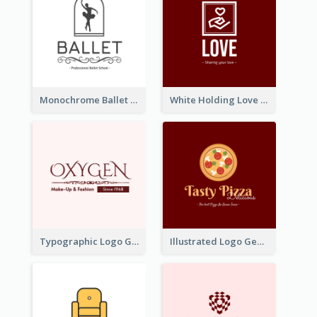
Monochrome Ballet School Logo Created With silhouette Of Dancer
White Holding Love Logo Created For Charity
Typographic Logo Generated For Fashion And Make-Up Company
Illustrated Logo Generated For Store Selling Pizza