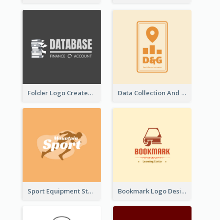
Folder Logo Created For Finance And Account Company
Data Collection And Analysis Logo Generated With Graphic Of Chart And GPS
Sport Equipment Store Logo Generated With Silhouette Of Runner
Bookmark Logo Designed For Learning Center In Orange Colour Tone