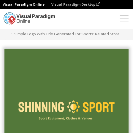
Visual Paradigm Online
Visual Paradigm Desktop
グラフィックデザインツール
テンプレート
ロゴ
Simple Logo With Title Generated For Sports' Related Store