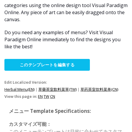
categories using the online design tool Visual Paradigm
Online. Any piece of art can be easily dragged onto the
canvas.
Do you need any examples of menus? Visit Visual
Paradigm Online immediately to find the designs you
like the best!
このテンプレートを編集する
Edit Localized Version:
Herbal Menu(EN)
|
草藥茶室飲料菜單(TW)
|
草药茶室饮料菜单(CN)
View this page in:
EN
TW
CN
メニュー Template Specifications:
カスタマイズ可能：
このメニューテンプレートは目的に合わせてカスタマ