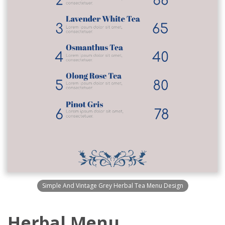
Simple And Vintage Grey Herbal Tea Menu Design
Herbal Menu