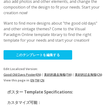
also add photos and other elements, and change the
composition of the design to fit your needs. Start your
creation now!
Want to find more designs about "the good old days"
and other vintage themes? Come to the Visual
Paradigm Online template library to find the right
template for your needs and start your creation!
このテンプレートを編集する
Edit Localized Version:
Good Old Days Poster(EN)
|
美好的過去海報(TW)
|
美好的过去海报(CN)
View this page in:
EN
TW
CN
ポスター Template Specifications:
カスタマイズ可能：