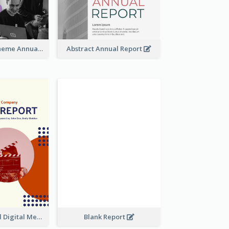
Dual Colors Scheme Annual Report
Abstract Annual Report
Purple And Red Digital Media Annual Report
Blank Report