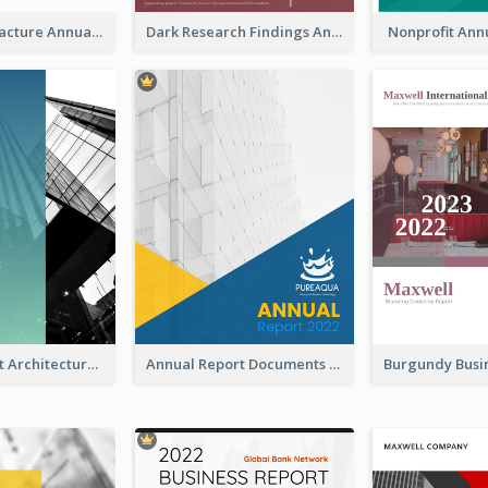
Water Manufacture Annual Reports
Dark Research Findings Annual Report
Nonprofit Ann
Blue Gradient Architecture Annual Report
Annual Report Documents Reports