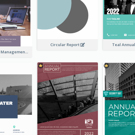
Circular Report
Teal Annua
Kaki Business Management Reports