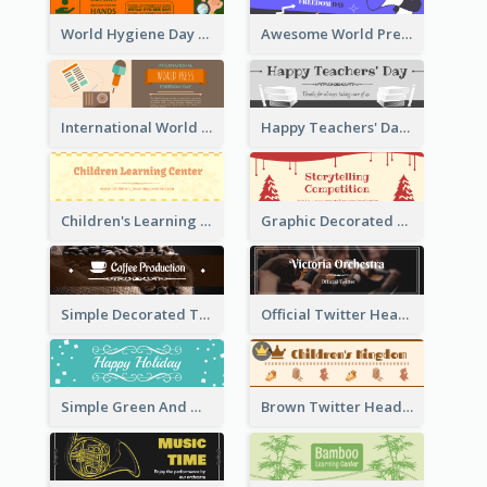
World Hygiene Day Promotion Twitter Header
Awesome World Press Freedom Day Twitter Header
International World Press Freedom Day Twitter Header
Happy Teachers' Day Twitter Header With Decorations Of Books
Children's Learning Center Twitter Header In Orange Colour Tone
Graphic Decorated Twitter Header About Storytelling Competition
Simple Decorated Twitter Header About Coffee
Official Twitter Header Of Orchestra
Simple Green And White Twitter Header With Theme Of Holiday
Brown Twitter Header Created For Toy Store