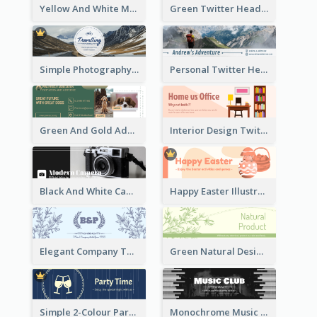
Yellow And White Music Instrument Twitter Header About Orchestra Performance
Green Twitter Header With Bamboo Decoration
Simple Photography Twitter Header Promoting Travelling
Personal Twitter Header Of Hiker
Green And Gold Adoption Promotion Header Design
Interior Design Twitter Header In Warm Colour Tone
Black And White Camera Twitter Header
Happy Easter Illustrated Twitter Header
Elegant Company Twitter Header In Blue Colour Tone
Green Natural Design Twitter Header
Simple 2-Colour Party Related Twitter Header
Monochrome Music Club Twitter Header With Decorations