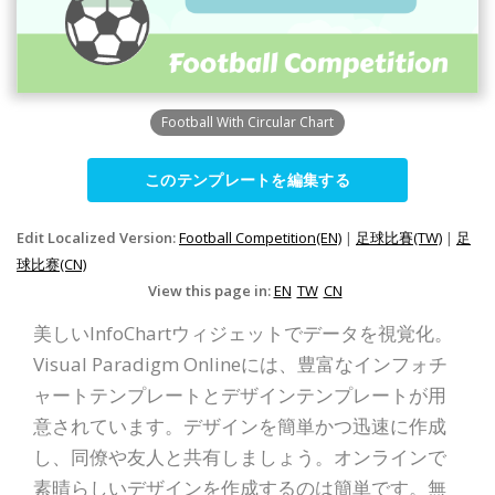
Football With Circular Chart
このテンプレートを編集する
Edit Localized Version:
Football Competition(EN)
|
足球比賽(TW)
|
足
球比赛(CN)
View this page in:
EN
TW
CN
美しいInfoChartウィジェットでデータを視覚化。
Visual Paradigm Onlineには、豊富なインフォチ
ャートテンプレートとデザインテンプレートが用
意されています。デザインを簡単かつ迅速に作成
し、同僚や友人と共有しましょう。オンラインで
素晴らしいデザインを作成するのは簡単です。無