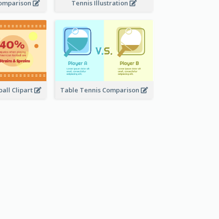
Comparison
Tennis Illustration
all Clipart
Table Tennis Comparison