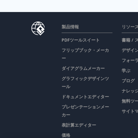
製品情報
リソー
PDFツールスイート
書籍 /
フリップブック・メーカ
デザイン
ー
フォー
ダイアグラムメーカー
学ぶ
グラフィックデザインツ
ブログ
ール
ナレッ
ドキュメントエディター
無料ツ
プレゼンテーションメー
サイト
カー
表計算エディター
価格