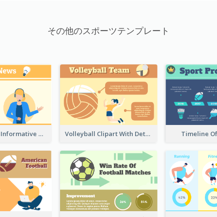
その他のスポーツテンプレート
Table Tennis Informative Clipart
Volleyball Clipart With Details
Timeline O