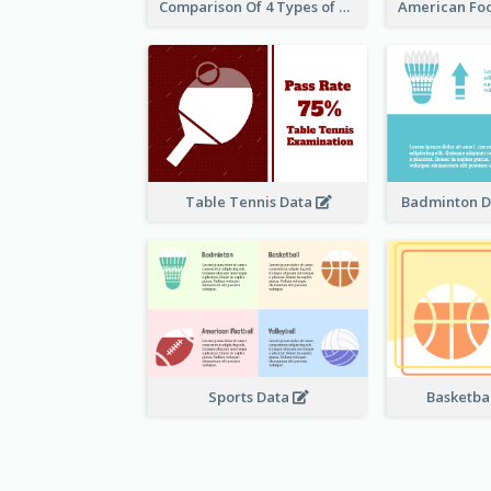
Comparison Of 4 Types of Sports
Table Tennis Data
Badminton D
Sports Data
Basketbal