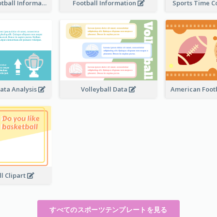
American Football Information
Football Information
Sports Time 
ata Analysis
Volleyball Data
American Footb
l Clipart
すべてのスポーツテンプレートを見る