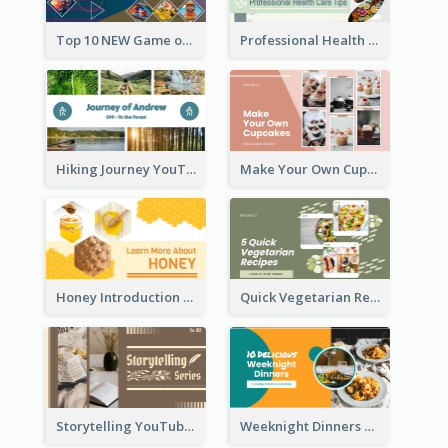
Top 10 NEW Game of June 2021 YouTube Thumbnail
Professional Health Care Tips YouTube Thumbnail
Hiking Journey YouTube Thumbnail
Make Your Own Cupcakes YouTube Thumbnail
Honey Introduction YouTube Thumbnail
Quick Vegetarian Recipes YouTube Thumbnail
Storytelling YouTube Thumbnail
Weeknight Dinners Recipe YouTube Thumbnail