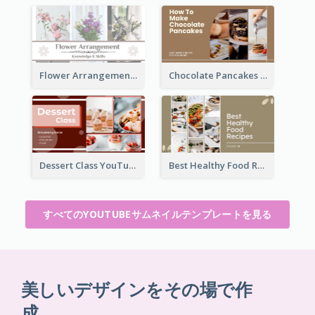
Flower Arrangement YouTube Thumbnail
Chocolate Pancakes Recipe YouTube Thumbnail
Dessert Class YouTube Thumbnail
Best Healthy Food Recipes YouTube Thumbnail
すべてのYOUTUBEサムネイルテンプレートを見る
美しいデザインをその場で作
成