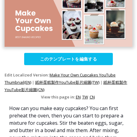
このテンプレートを編集する
Edit Localized Version:
Make Your Own Cupcakes YouTube
Thumbnail(EN)
|
紙杯蛋糕製作YouTube影片縮圖(TW)
|
紙杯蛋糕製作
YouTube影片縮圖(CN)
View this page in:
EN
TW
CN
How can you make easy cupcakes? You can first
preheat the oven, then you can start to prepare a
mixture for cupcakes. Stir the beaten eggs, sugar,
and butter in a bowl and mix them. After mixing,