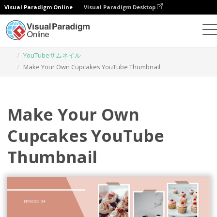
Visual Paradigm Online
Visual Paradigm Desktop
グラフィックデザインツール
テンプレート
YouTubeサムネイル
Make Your Own Cupcakes YouTube Thumbnail
Make Your Own
Cupcakes YouTube
Thumbnail