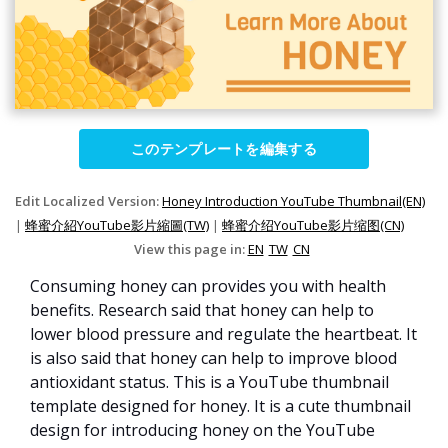
このテンプレートを編集する
Edit Localized Version:
Honey Introduction YouTube Thumbnail(EN)
|
蜂蜜介紹YouTube影片縮圖(TW)
|
蜂蜜介绍YouTube影片缩图(CN)
View this page in:
EN
TW
CN
Consuming honey can provides you with health
benefits. Research said that honey can help to
lower blood pressure and regulate the heartbeat. It
is also said that honey can help to improve blood
antioxidant status. This is a YouTube thumbnail
template designed for honey. It is a cute thumbnail
design for introducing honey on the YouTube