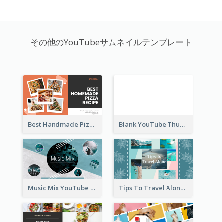
その他のYouTubeサムネイルテンプレート
Best Handmade Pizza Recipe YouTube Thumbnail
Blank YouTube Thumbnail
Music Mix YouTube Thumbnail
Tips To Travel Alone YouTube Thumbnail