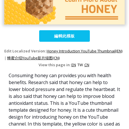
編輯此模板
Edit Localized Version:
Honey Introduction YouTube Thumbnail(EN)
|
蜂蜜介绍YouTube影片缩图(CN)
View this page in:
EN
TW
CN
Consuming honey can provides you with health
benefits. Research said that honey can help to
lower blood pressure and regulate the heartbeat. It
is also said that honey can help to improve blood
antioxidant status. This is a YouTube thumbnail
template designed for honey. It is a cute thumbnail
design for introducing honey on the YouTube
channel. In this template, the yellow color is used as