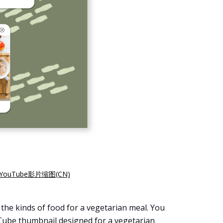
uTube影片缩图(CN)
 the kinds of food for a vegetarian meal. You
uTube thumbnail designed for a vegetarian