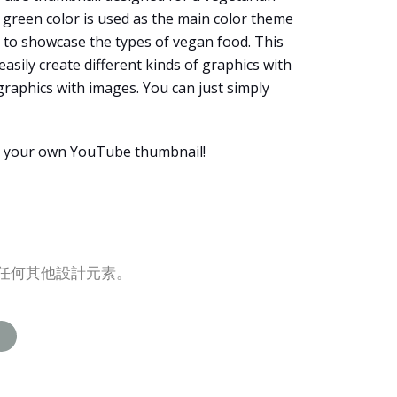
, green color is used as the main color theme
 to showcase the types of vegan food. This
 easily create different kinds of graphics with
graphics with images. You can just simply
e your own YouTube thumbnail!
是任何其他設計元素。