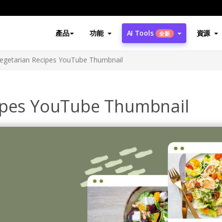
產品
功能
AI Tools
資源
全新
Vegetarian Recipes YouTube Thumbnail
cipes YouTube Thumbnail