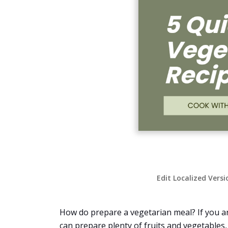
Edit Localized Versi
How do prepare a vegetarian meal? If you are
can prepare plenty of fruits and vegetables