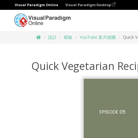
Visual Paradigm Online
Visual Paradigm Desktop
設計
模板
YouTube 影片縮圖
Quick 
Quick Vegetarian Re