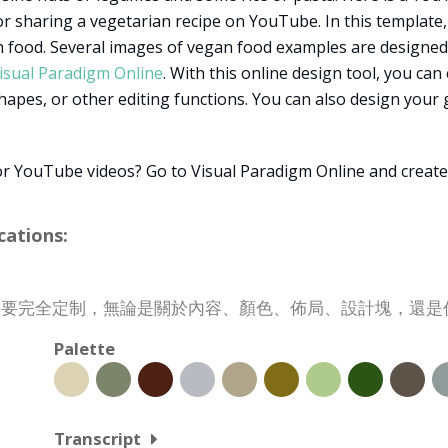
for sharing a vegetarian recipe on YouTube. In this template
 food. Several images of vegan food examples are designed
isual Paradigm Online
. With this online design tool, you can
shapes, or other editing functions. You can also design your 
r YouTube videos? Go to Visual Paradigm Online and creat
ations:
你的需要完全定制，無論是關於內容、顏色、佈局、設計塊，還
Palette
Transcript