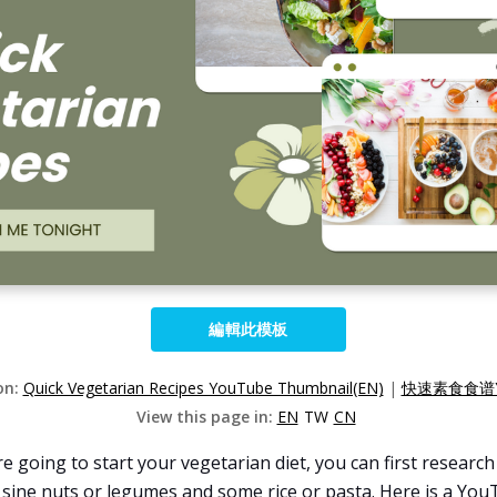
編輯此模板
on:
Quick Vegetarian Recipes YouTube Thumbnail(EN)
|
快速素食食谱Yo
View this page in:
EN
TW
CN
 going to start your vegetarian diet, you can first research
, sine nuts or legumes and some rice or pasta. Here is a Yo