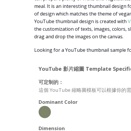
meal. It is an interesting thumbnail design 
of design which matches the theme of vegan
YouTube thumbnail design is created with
V
the customization of texts, images, colors, 
drag and drop the images on the canvas.
Looking for a YouTube thumbnail sample fo
YouTube 影片縮圖 Template Specific
可定制的：
這個 YouTube 縮略圖模板可以根據
Dominant Color
Dimension