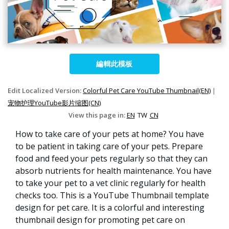
編輯此模板
Edit Localized Version:
Colorful Pet Care YouTube Thumbnail(EN)
|
宠物护理YouTube影片缩图(CN)
View this page in:
EN
TW
CN
How to take care of your pets at home? You have
to be patient in taking care of your pets. Prepare
food and feed your pets regularly so that they can
absorb nutrients for health maintenance. You have
to take your pet to a vet clinic regularly for health
checks too. This is a YouTube Thumbnail template
design for pet care. It is a colorful and interesting
thumbnail design for promoting pet care on