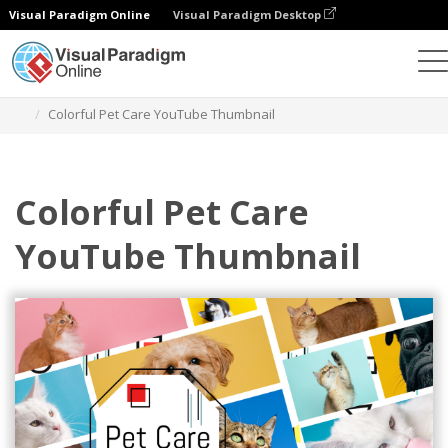
Visual Paradigm Online
Visual Paradigm Desktop
設計
模板
YouTube 影片縮圖
Colorful Pet Care YouTube Thumbnail
Colorful Pet Care
YouTube Thumbnail