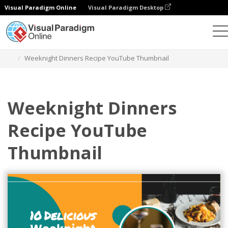
Visual Paradigm Online
Visual Paradigm Desktop
設計
模板
YouTube 影片縮圖
Weeknight Dinners Recipe YouTube Thumbnail
Weeknight Dinners
Recipe YouTube
Thumbnail