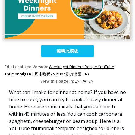
編輯此模板
Edit Localized Version:
Weeknight Dinners Recipe YouTube
Thumbnail(EN)
|
周末晚餐Youtube影片缩图(CN)
View this page in:
EN
TW
CN
What can I make for dinner at home? If you have no
time to cook, you can try to cook an easy dinner at
home. Here are some meals that you can finish
within 40 minutes or less. You can cook carbonara
spaghetti, cheeseburger or beam soup. Here is a
YouTube thumbnail template designed for dinners.