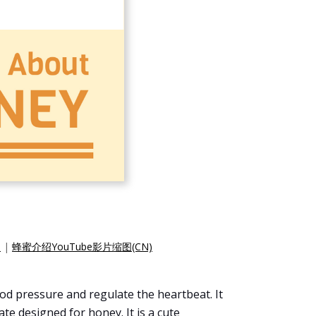
)
|
蜂蜜介绍YouTube影片缩图(CN)
od pressure and regulate the heartbeat. It
te designed for honey. It is a cute