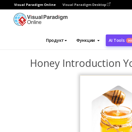
Visual Paradigm Online
Visual Paradigm Desktop
Инструмент графического дизайна
Ша
Продукт
Функции
AI Tools
Н
Honey Introduction 