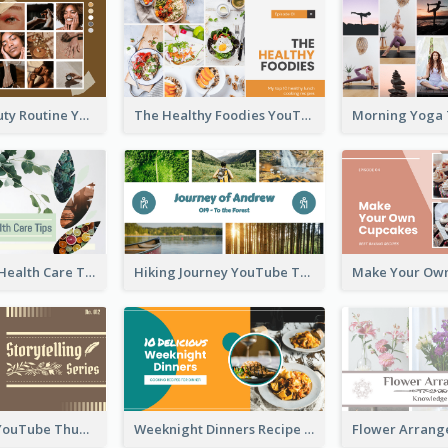
My Daily Beauty Routine YouTube Thumbnail
The Healthy Foodies YouTube Thumbnail
Professional Health Care Tips YouTube Thumbnail
Hiking Journey YouTube Thumbnail
Storytelling YouTube Thumbnail
Weeknight Dinners Recipe YouTube Thumbnail