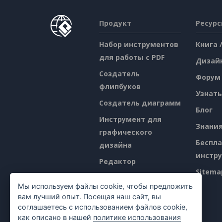
Продукт
Ресур
Набор инструментов
Книга 
для работы с PDF
Дизай
Создатель
Форум
флипбуков
Узнать
Создатель диаграмм
Блог
Инструмент для
Знани
графического
Беспл
дизайна
инстр
Редактор
Sitema
документов
Мы используем файлы cookie, чтобы предложить
Создатель
вам лучший опыт. Посещая наш сайт, вы
презентаций
соглашаетесь с использованием файлов cookie,
как описано в нашей
политике использования
Редактор