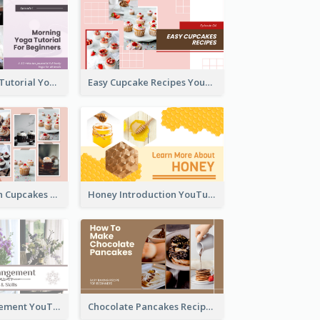
Morning Yoga Tutorial YouTube Thumbnail
Easy Cupcake Recipes YouTube Thumbnail
Make Your Own Cupcakes YouTube Thumbnail
Honey Introduction YouTube Thumbnail
Flower Arrangement YouTube Thumbnail
Chocolate Pancakes Recipe YouTube Thumbnail