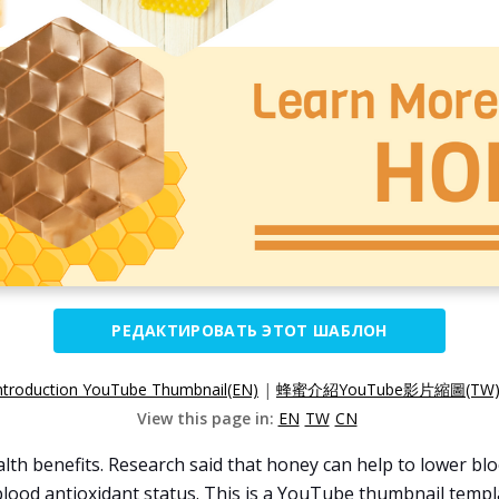
РЕДАКТИРОВАТЬ ЭТОТ ШАБЛОН
ntroduction YouTube Thumbnail(EN)
|
蜂蜜介紹YouTube影片縮圖(TW
View this page in:
EN
TW
CN
h benefits. Research said that honey can help to lower blo
blood antioxidant status. This is a YouTube thumbnail templa