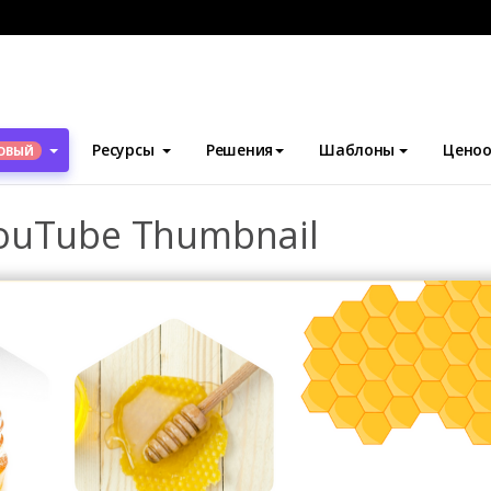
блоны
Эскизы YouTube
Honey Introduction YouTube Thumbnai
Ресурсы
Решения
Шаблоны
Ценоо
ОВЫЙ
YouTube Thumbnail