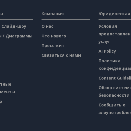
сы
Компания
Юридическая
/ Слайд-шоу
О нас
Условия
предоставлен
н / Диаграммы
Что нового
услуг
Пресс-кит
AI Policy
Связаться с нами
Политика
конфиденциа
я
Content Guidel
атные
Обзор систем
ументы
безопасности
p
Сообщить о
злоупотребле