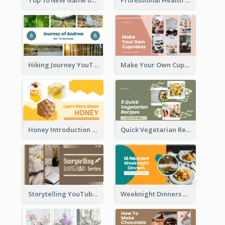
Top 10 NEW Game of June 2021 YouTube Thumbnail
Professional Health Care Tips YouTube Thumbnail
Hiking Journey YouTube Thumbnail
Make Your Own Cupcakes YouTube Thumbnail
Honey Introduction YouTube Thumbnail
Quick Vegetarian Recipes YouTube Thumbnail
Storytelling YouTube Thumbnail
Weeknight Dinners Recipe YouTube Thumbnail