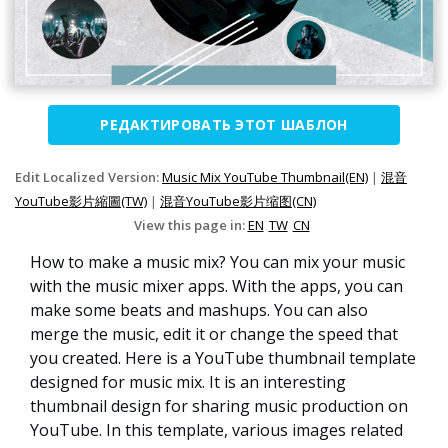
РЕДАКТИРОВАТЬ ЭТОТ ШАБЛОН
Edit Localized Version:
Music Mix YouTube Thumbnail(EN)
|
混音
YouTube影片縮圖(TW)
|
混音YouTube影片缩图(CN)
View this page in:
EN
TW
CN
How to make a music mix? You can mix your music
with the music mixer apps. With the apps, you can
make some beats and mashups. You can also
merge the music, edit it or change the speed that
you created. Here is a YouTube thumbnail template
designed for music mix. It is an interesting
thumbnail design for sharing music production on
YouTube. In this template, various images related