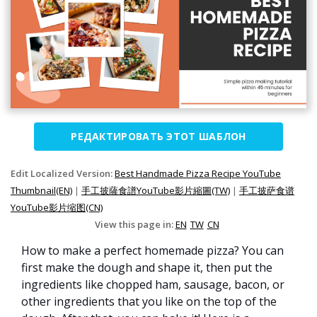
РЕДАКТИРОВАТЬ ЭТОТ ШАБЛОН
Edit Localized Version:
Best Handmade Pizza Recipe YouTube
Thumbnail(EN)
|
手工披薩食譜YouTube影片縮圖(TW)
|
手工披萨食谱
YouTube影片缩图(CN)
View this page in:
EN
TW
CN
How to make a perfect homemade pizza? You can
first make the dough and shape it, then put the
ingredients like chopped ham, sausage, bacon, or
other ingredients that you like on the top of the