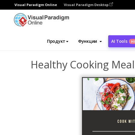
Visual Paradigm Online
Visual Paradigm Desktop
Инструмент графического дизайна
Ша
Продукт
Функции
AI Tools
Н
Healthy Cooking Mea