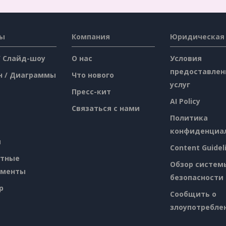
сы
Компания
Юридическая
/ Слайд-шоу
О нас
Условия
предоставлен
н / Диаграммы
Что нового
услуг
Пресс-кит
AI Policy
Связаться с нами
Политика
конфиденциа
я
Content Guidel
атные
Обзор систем
ументы
безопасности
p
Сообщить о
злоупотребле