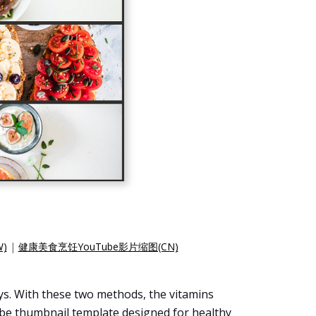
)
|
健康美食烹饪YouTube影片缩图(CN)
ys. With these two methods, the vitamins
Tube thumbnail template designed for healthy