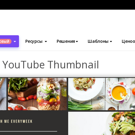
блоны
Эскизы YouTube
Healthy Cooking Meal YouTube Thumb
Ресурсы
Решения
Шаблоны
Ценоо
ОВЫЙ
l YouTube Thumbnail