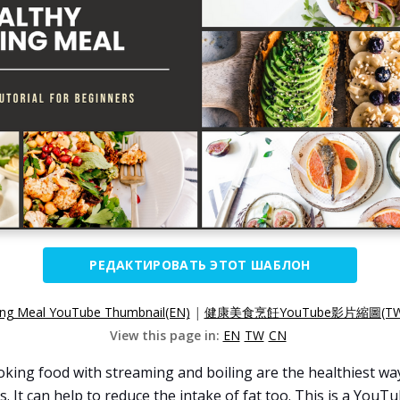
РЕДАКТИРОВАТЬ ЭТОТ ШАБЛОН
ing Meal YouTube Thumbnail(EN)
|
健康美食烹飪YouTube影片縮圖(TW
View this page in:
EN
TW
CN
oking food with streaming and boiling are the healthiest wa
. It can help to reduce the intake of fat too. This is a You