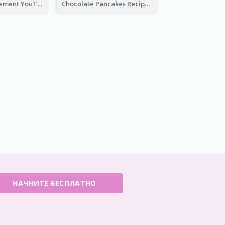
Flower Arrangement YouTube Thumbnail
Chocolate Pancakes Recipe YouTube Thumbnail
НАЧНИТЕ БЕСПЛАТНО