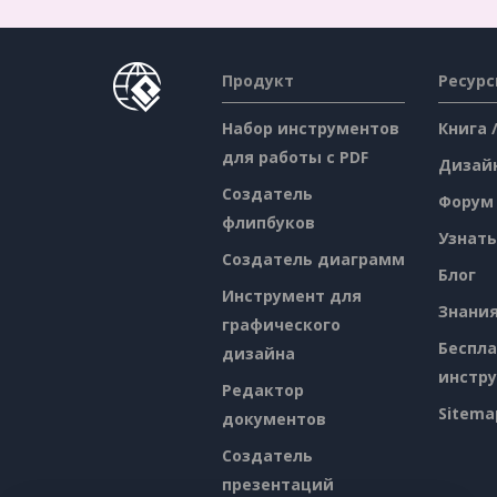
Продукт
Ресур
Набор инструментов
Книга 
для работы с PDF
Дизай
Создатель
Форум
флипбуков
Узнать
Создатель диаграмм
Блог
Инструмент для
Знани
графического
Беспл
дизайна
инстр
Редактор
Sitema
документов
Создатель
презентаций