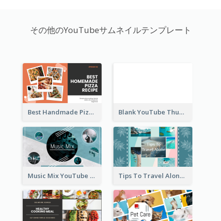
その他のYouTubeサムネイルテンプレート
Best Handmade Pizza Recipe YouTube Thumbnail
Blank YouTube Thumbnail
Music Mix YouTube Thumbnail
Tips To Travel Alone YouTube Thumbnail