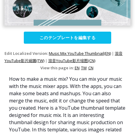
このテンプレートを編集する
Edit Localized Version:
Music Mix YouTube Thumbnail(EN)
|
混音
YouTube影片縮圖(TW)
|
混音YouTube影片缩图(CN)
View this page in:
EN
TW
CN
How to make a music mix? You can mix your music
with the music mixer apps. With the apps, you can
make some beats and mashups. You can also
merge the music, edit it or change the speed that
you created. Here is a YouTube thumbnail template
designed for music mix. It is an interesting
thumbnail design for sharing music production on
YouTube. In this template, various images related