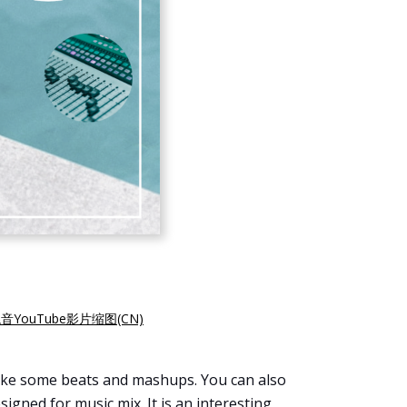
音YouTube影片缩图(CN)
make some beats and mashups. You can also
gned for music mix. It is an interesting