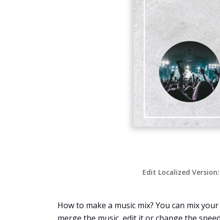
Edit Localized Version
How to make a music mix? You can mix your 
merge the music, edit it or change the speed