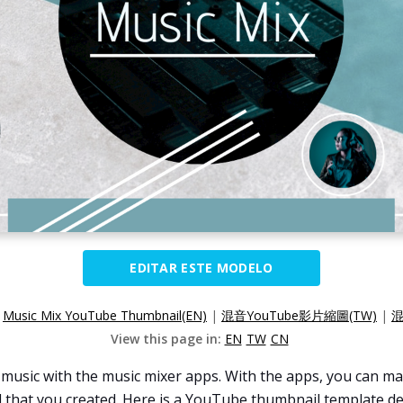
EDITAR ESTE MODELO
:
Music Mix YouTube Thumbnail(EN)
|
混音YouTube影片縮圖(TW)
|
混
View this page in:
EN
TW
CN
music with the music mixer apps. With the apps, you can 
 that you created. Here is a YouTube thumbnail template desi