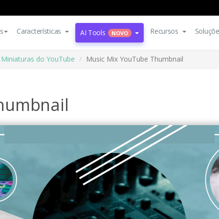
s
Características
Recursos
Soluçõ
AI Tools
NOVO
Miniaturas do YouTube
Music Mix YouTube Thumbnail
humbnail