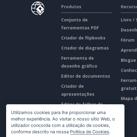
Produtos
Recurs
Conjunto de
Livro /
ferramentas PDF
Desenh
Criador de flipbooks
Fórum
Criador de diagramas
Aprend
Ferramenta de
Blogue
desenho gráfico
Conhec
Editor de documentos
Ferram
Criador de
gratui
apresentações
Mapa d
Editor de folhas de
cálculo
Utilizamos cookies para lhe proporcionar uma
melhor experiência. Ao visitar o nosso sítio Web, o
Preços
utilizador concorda com a utilização de cookies,
conforme descrito na nossa
Política de Cookies
.