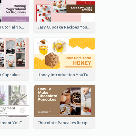
Morning Yoga Tutorial YouTube Thumbnail
Easy Cupcake Recipes YouTube Thumbnail
Make Your Own Cupcakes YouTube Thumbnail
Honey Introduction YouTube Thumbnail
Flower Arrangement YouTube Thumbnail
Chocolate Pancakes Recipe YouTube Thumbnail