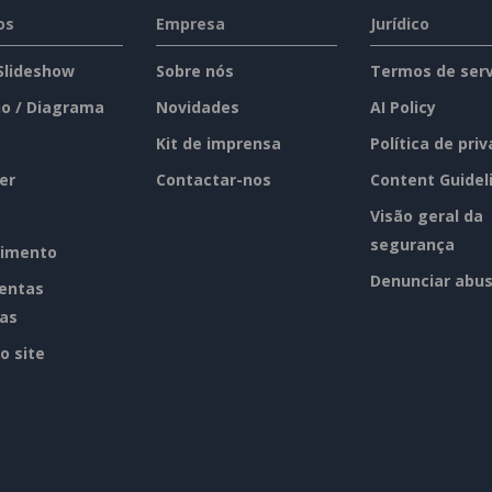
os
Empresa
Jurídico
 Slideshow
Sobre nós
Termos de serv
o / Diagrama
Novidades
AI Policy
Kit de imprensa
Política de pri
er
Contactar-nos
Content Guidel
Visão geral da
segurança
imento
Denunciar abu
entas
tas
o site