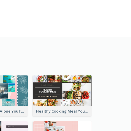
Healthy Cooking Meal YouTube Thumbnail
Tips To Travel Alone YouTube Thumbnail