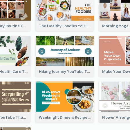
My Daily Beauty Routine YouTube Thumbnail
The Healthy Foodies YouTube Thumbnail
Professional Health Care Tips YouTube Thumbnail
Hiking Journey YouTube Thumbnail
Storytelling YouTube Thumbnail
Weeknight Dinners Recipe YouTube Thumbnail