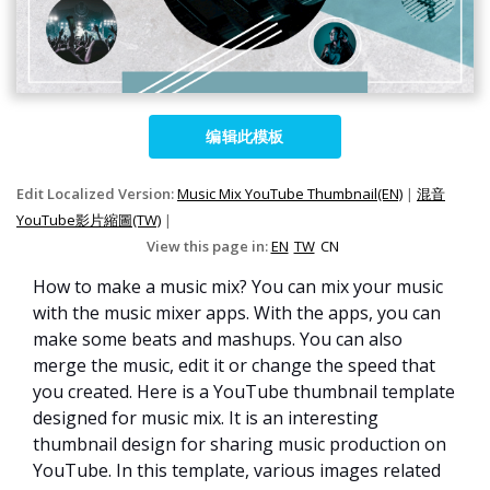
编辑此模板
Edit Localized Version:
Music Mix YouTube Thumbnail(EN)
|
混音
YouTube影片縮圖(TW)
|
View this page in:
EN
TW
CN
How to make a music mix? You can mix your music
with the music mixer apps. With the apps, you can
make some beats and mashups. You can also
merge the music, edit it or change the speed that
you created. Here is a YouTube thumbnail template
designed for music mix. It is an interesting
thumbnail design for sharing music production on
YouTube. In this template, various images related