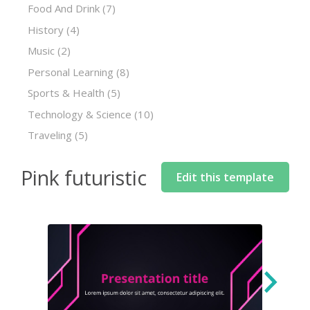
Food And Drink
(7)
History
(4)
Music
(2)
Personal Learning
(8)
Sports & Health
(5)
Technology & Science
(10)
Traveling
(5)
Pink futuristic
Edit this template