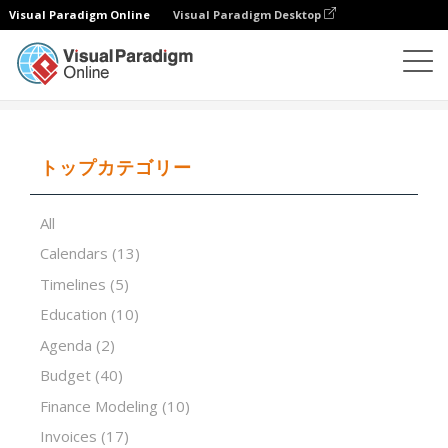
Visual Paradigm Online
Visual Paradigm Desktop
表計算エディタ
テンプレート
Inventory List
トップカテゴリー
All
Calendars
(13)
Timelines
(5)
Education
(10)
Agenda
(2)
Budget
(40)
Finance Modeling
(10)
Invoices
(17)