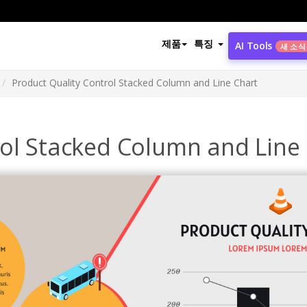
제품
특징
AI Tools
새 소식
Product Quality Control Stacked Column and Line Chart
rol Stacked Column and Line