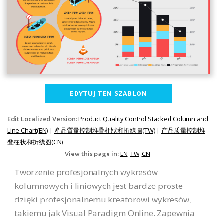
EDYTUJ TEN SZABLON
Edit Localized Version:
Product Quality Control Stacked Column and
Line Chart(EN)
|
產品質量控制堆疊柱狀和折線圖(TW)
|
产品质量控制堆
叠柱状和折线图(CN)
View this page in:
EN
TW
CN
Tworzenie profesjonalnych wykresów
kolumnowych i liniowych jest bardzo proste
dzięki profesjonalnemu kreatorowi wykresów,
takiemu jak Visual Paradigm Online. Zapewnia