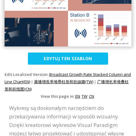
EDYTUJ TEN SZABLON
Edit Localized Version:
Broadcast Growth Rate Stacked Column and
Line Chart(EN)
|
廣播增長率堆疊柱形和折線圖(TW)
|
广播增长率堆叠柱
形和折线图(CN)
View this page in:
EN
TW
CN
Wykresy są doskonałym narzędziem do
przekazywania informacji w sposób wizualny.
Dzięki kreatorowi wykresów Visual Paradigm
możesz łatwo projektować i udostępniać własne