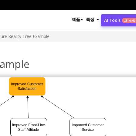
제품
특징
AI Tools
새 소식
ture Reality Tree Example
xample