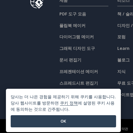
제품
리소스
PDF 도구 모음
책 / 
플립북 메이커
디자인 
다이어그램 메이커
포럼
그래픽 디자인 도구
Learn
문서 편집기
블로그
프레젠테이션 메이커
지식
스프레드시트 편집기
무료 도
가격 책정
사이트
당사는 더 나은 경험을 제공하기 위해 쿠키를 사용합니다.
당사 웹사이트를 방문하면
쿠키 정책
에 설명된 쿠키 사용
에 동의하는 것으로 간주됩니다.
OK
©2026 by Visual Paradigm. 모든 권리 보유.
서비스 약관