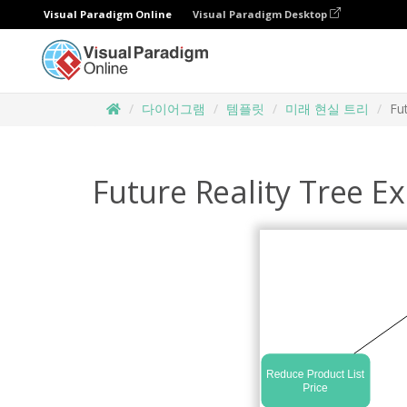
Visual Paradigm Online
Visual Paradigm Desktop
다이어그램
템플릿
미래 현실 트리
Fu
Future Reality Tree E