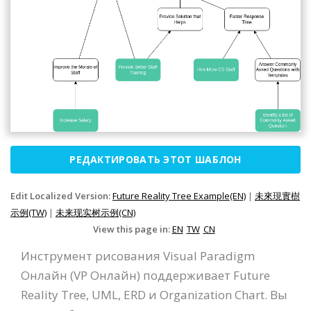
РЕДАКТИРОВАТЬ ЭТОТ ШАБЛОН
Edit Localized Version:
Future Reality Tree Example(EN)
|
未來現實樹
示例(TW)
|
未来现实树示例(CN)
View this page in:
EN
TW
CN
Инструмент рисования Visual Paradigm
Онлайн (VP Онлайн) поддерживает Future
Reality Tree, UML, ERD и Organization Chart. Вы