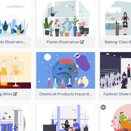
Different Plants Illustration
Plants Illustration
Baking Class I
ng Wine
Chemical Products Hazarding The Earth Illustration
Fashion Show I