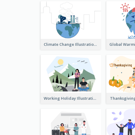
Climate Change Illustration
Working Holiday Illustration
Thanksgiving