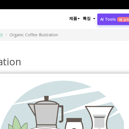
제품
특징
AI Tools
새 소
션
Organic Coffee Illustration
ation