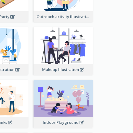
 Party
Outreach activity Illustration
ustration
Makeup Illustration
rinks
Indoor Playground