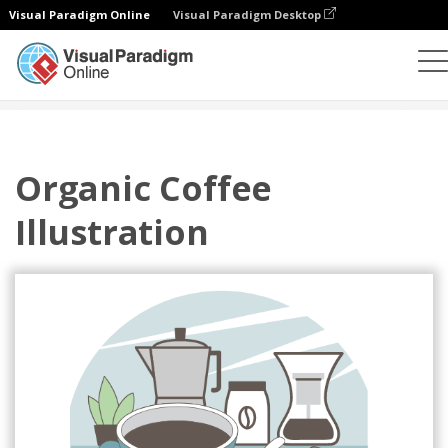
Visual Paradigm Online
Visual Paradigm Desktop
插圖
模板
主頁插圖
Organic Coffee Illustration
Organic Coffee
Illustration