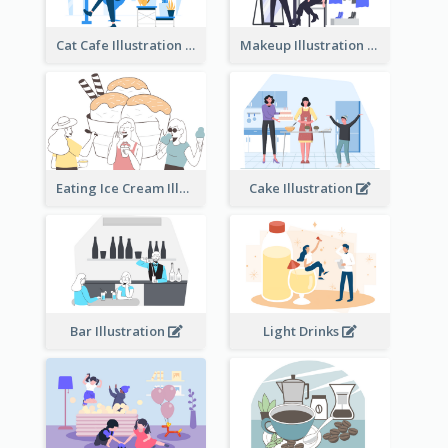
Cat Cafe Illustration
Makeup Illustration
Eating Ice Cream Illustration
Cake Illustration
Bar Illustration
Light Drinks