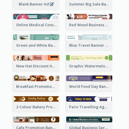
Blank Banner Ad
Summer Big Sale Banner Ad
Online Medical Consultation Banner Ad
Red Wood Business Banner Ad
Green and White Banner Ad
Blue Travel Banner Ad
New Hat Discount Items Banner Ads
Graphic Watermelon International Fruit Day Leaderboard
Breakfast Promotional Leaderboard
World Food Day Banner Ad
2-Colour Bakery Promotional Banner Ad
Paris Travelling Agency Banner Ad
Cafe Promotion Banner Ad With Herbal Tea
Global Business Services Banner Ad