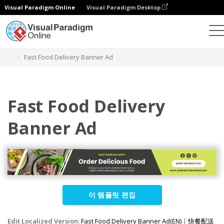
Visual Paradigm Online
Visual Paradigm Desktop
그래픽 디자인 도구
템플릿
배너 광고
Fast Food Delivery Banner Ad
Fast Food Delivery
Banner Ad
이 템플릿 편집
Edit Localized Version:
Fast Food Delivery Banner Ad(EN)
|
快餐配送