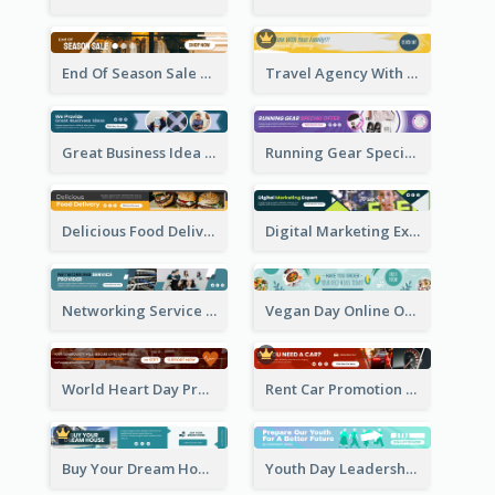
End Of Season Sale Banner Ad
Travel Agency With Customized Journey Banner Ad
Great Business Idea Banner Ad
Running Gear Special Offer Banner Ad
Delicious Food Delivery Banner Ad
Digital Marketing Expert Banner Ad
Networking Service Provider Banner Ad
Vegan Day Online Order Banner Ad
World Heart Day Promote Banner Ad
Rent Car Promotion Banner Ad
Buy Your Dream House Banner Ad
Youth Day Leadership Webinar Banner Ad