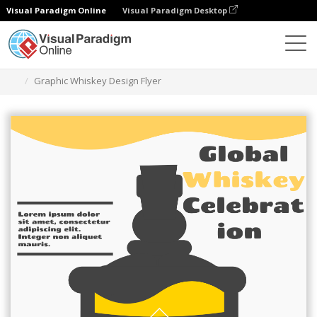
Visual Paradigm Online
Visual Paradigm Desktop
그래픽 디자인 도구
템플릿
전단지
Graphic Whiskey Design Flyer