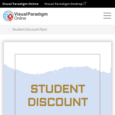
Visual Paradigm Online
Visual Paradigm Desktop
그래픽 디자인 도구
템플릿
전단지
Student Discount Flyer