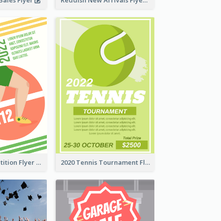
ales Flyer
Reddish New Arrivals Flyer
Fun Run Competition Flyer
2020 Tennis Tournament Flyer