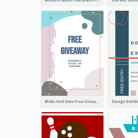
Modern Neon Pink Black Friday Shopping Sale Day Flyer
Blobs And Dots Free Giveaway Flyer