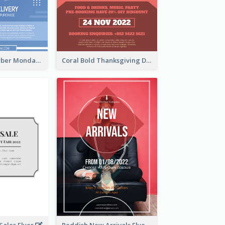
Professional Cyber Monday Free Delivery Promotion Flyer Design
Coral Bold Thanksgiving Dinner Promotion Flyer