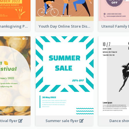
Restaurant Thanksgiving Promote Flyers
Youth Day Online Store Discount Flyer
ival flyer
Summer sale flyer
Dance sho