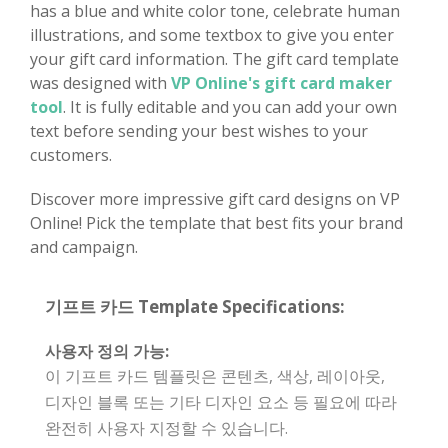
has a blue and white color tone, celebrate human
illustrations, and some textbox to give you enter
your gift card information. The gift card template
was designed with
VP Online's gift card maker
tool
. It is fully editable and you can add your own
text before sending your best wishes to your
customers.
Discover more impressive gift card designs on VP
Online! Pick the template that best fits your brand
and campaign.
기프트 카드 Template Specifications:
사용자 정의 가능:
이 기프트 카드 템플릿은 콘텐츠, 색상, 레이아웃,
디자인 블록 또는 기타 디자인 요소 등 필요에 따라
완전히 사용자 지정할 수 있습니다.