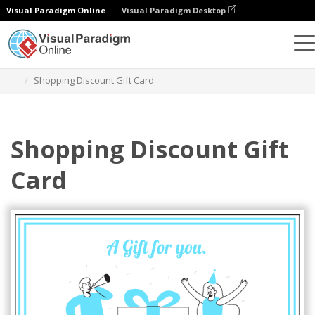
Visual Paradigm Online
Visual Paradigm Desktop
그래픽 디자인 도구
템플릿
기프트 카드
Shopping Discount Gift Card
Shopping Discount Gift
Card