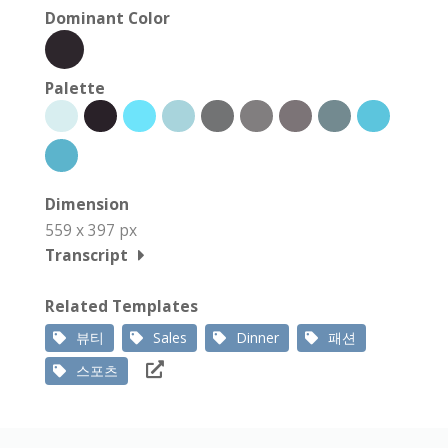
Dominant Color
Palette
Dimension
559 x 397 px
Transcript
Related Templates
뷰티
Sales
Dinner
패션
스포츠