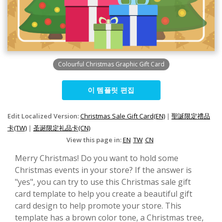
Colourful Christmas Graphic Gift Card
이 템플릿 편집
Edit Localized Version:
Christmas Sale Gift Card(EN)
|
聖誕限定禮品
卡(TW)
|
圣诞限定礼品卡(CN)
View this page in:
EN
TW
CN
Merry Christmas! Do you want to hold some
Christmas events in your store? If the answer is
"yes", you can try to use this Christmas sale gift
card template to help you create a beautiful gift
card design to help promote your store. This
template has a brown color tone, a Christmas tree,